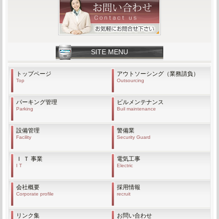
SITE MENU
トップページ
アウトソーシング（業務請負）
Top
Outsourcing
パーキング管理
ビルメンテナンス
Parking
Buil maintenance
設備管理
警備業
Facility
Security Guard
Ｉ Ｔ 事業
電気工事
I T
Electric
会社概要
採用情報
Corporate profile
recruit
リンク集
お問い合わせ