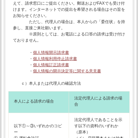
えて、請求窓口にご提出ください。郵送およびFAXでも受け付
けます。インターネットでの提出を希望される場合はその旨を
お知らせください。
ただし、代理人の場合は、本人からの「委任状」を持
参し、直接ご来社願います。
※原則としては、お電話による口答の請求は受け付け
ておりません。
・
個人情報開示請求書
・
個人情報利用停止請求書
・
個人情報訂正請求書
・
個人情報の開示決定等に関する意見書
ｃ）本人または代理人の確認方法
法定代理人による請求の場
本人による請求の場合
合
法定代理人であることを示
以下①～③いずれかのコピ
す以下の資料のいずれか
ー
（原本）