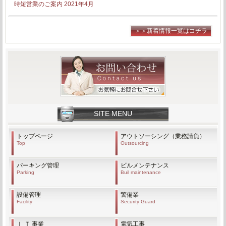
時短営業のご案内 2021年4月
＞＞新着情報一覧はコチラ
SITE MENU
トップページ
アウトソーシング（業務請負）
Top
Outsourcing
パーキング管理
ビルメンテナンス
Parking
Buil maintenance
設備管理
警備業
Facility
Security Guard
Ｉ Ｔ 事業
電気工事