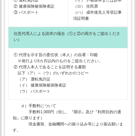
① 運転免許証
（イ） 戸籍謄本または抄本
② 健康保険被保険者証
（ロ） 住民票
③ パスポート
（ハ） 成年後見人等登記事
項証明書
任意代理人による請求の場合（①と②の両方をご提出くださ
い）
① 代理を示す旨の委任状（本人）の自署・印鑑
※発行より6カ月以内のものをご提出ください。
② 代理人本人であることを証明する書類
以下（ア）～（ウ）のいずれかのコピー
（ア） 運転免許証
（イ） 健康保険被保険者証
（ウ） パスポート
ｄ）手数料について
手数料1,000円（但し、『開示』及び『利用目的の通
知』に限ります）
現金書留、金融機関への振り込み等により振込願いま
す。