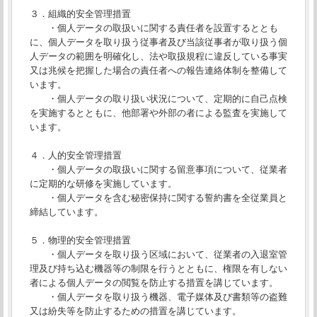
３．組織的安全管理措置
・個人データの取扱いに関する責任者を設置するととも
に、個人データを取り扱う従事者及び当該従事者が取り扱う個
人データの範囲を明確化し、法や取扱規程に違反している事実
又は兆候を把握した場合の責任者への報告連絡体制を整備して
います。
・個人データの取り扱い状況について、定期的に自己点検
を実施するとともに、他部署や外部の者による監査を実施して
います。
４．人的安全管理措置
・個人データの取扱いに関する留意事項について、従業者
に定期的な研修を実施しています。
・個人データを含む秘密保持に関する誓約書を全従業員と
締結しています。
５．物理的安全管理措置
・個人データを取り扱う区域において、従業者の入退室管
理及び持ち込む機器等の制限を行うとともに、権限を有しない
者による個人データの閲覧を防止する措置を講じています。
・個人データを取り扱う機器、電子媒体及び書類等の盗難
又は紛失等を防止するための措置を講じています。