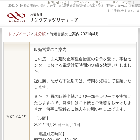
お問い合わせ
プライバシーポリシー
サイトマップ
2021.04.19 時短営業のご案内 この度、まん延防止等重点措置の公示を受け、事務センターにおける電話
対応時間の短縮を決定いたしました。 誠に勝手ながら下記期間は、時間を短縮して営業いたします。 ま
た、社員の時差出勤 […]
トップページ
>
未分類
>
時短営業のご案内 2021年4月
時短営業のご案内
この度、まん延防止等重点措置の公示を受け、事務セ
ンターにおける電話対応時間の短縮を決定いたしまし
た。
誠に勝手ながら下記期間は、時間を短縮して営業いた
します。
また、社員の時差出勤および一部テレワークを実施い
たしますので、皆様にはご不便とご迷惑をおかけしま
すが、何卒ご理解とご協力をお願い申し上げます。
2021.04.19
【期間】
2021年4月20日～5月11日
【電話対応時間】