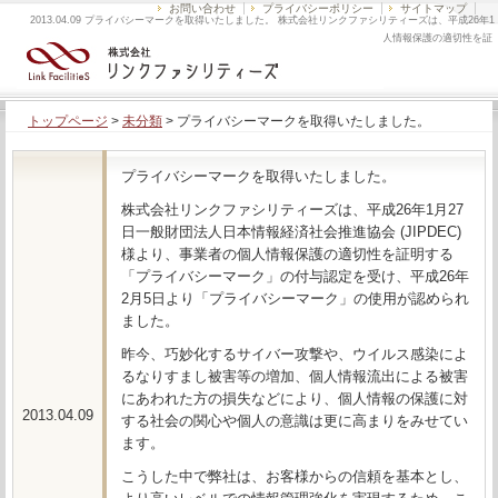
お問い合わせ
プライバシーポリシー
サイトマップ
2013.04.09 プライバシーマークを取得いたしました。 株式会社リンクファシリティーズは、平成26年1
月27日一般財団法人日本情報経済社会推進協会 (JIPDEC) 様より、事業者の個人情報保護の適切性を証
明する「 […]
トップページ
>
未分類
>
プライバシーマークを取得いたしました。
プライバシーマークを取得いたしました。
株式会社リンクファシリティーズは、平成26年1月27
日一般財団法人日本情報経済社会推進協会 (JIPDEC)
様より、事業者の個人情報保護の適切性を証明する
「プライバシーマーク」の付与認定を受け、平成26年
2月5日より「プライバシーマーク」の使用が認められ
ました。
昨今、巧妙化するサイバー攻撃や、ウイルス感染によ
るなりすまし被害等の増加、個人情報流出による被害
にあわれた方の損失などにより、個人情報の保護に対
2013.04.09
する社会の関心や個人の意識は更に高まりをみせてい
ます。
こうした中で弊社は、お客様からの信頼を基本とし、