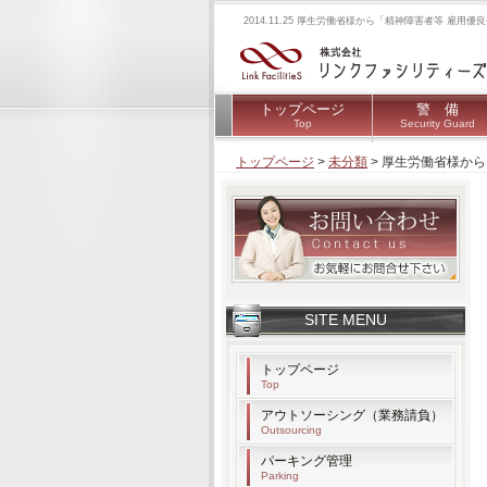
2014.11.25 厚生労働省様から「精神障害者等 
トップページ
警 備
Top
Security Guard
トップページ
>
未分類
>
厚生労働省様から
SITE MENU
トップページ
Top
アウトソーシング（業務請負）
Outsourcing
パーキング管理
Parking