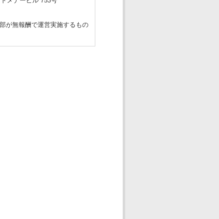
トメナービル 753号
進部が無報酬で運営実施するもの