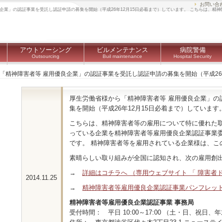
お問い合
雇用優良企業」の認証事業を受託し認証申請の募集を開始（平成26年12月15日必着まで）しています。 こちらは、精
アウトソーシング
ビルメンテナンス
病院警備
Outsourcing
Buil maintenance
Hospital Security
「精神障害者等 雇用優良企業」の認証事業を受託し認証申請の募集を開始（平成26
厚生労働省様から「精神障害者等 雇用優良企業」の
集を開始（平成26年12月15日必着まで）しています
こちらは、精神障害者等の雇用について特に優れた
っている企業を精神障害者等雇用優良企業認証事業
です。 精神障害者等を雇用されている企業様は、こ
素晴らしい取り組みが全国に認知され、次の雇用創
→
詳細はコチラへ （専用ウェブサイト 「 障害者ド
2014.11.25
→
精神障害者等雇用優良企業認証事業パンフレット
精神障害者等雇用優良企業認証事業 事務局
受付時間： 平日 10:00～17:00 （土・日、祝日