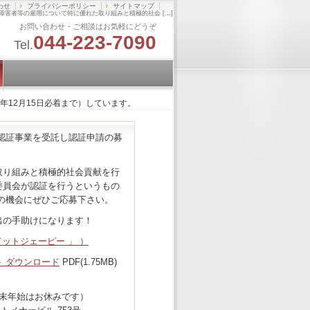
わせ
プライバシーポリシー
サイトマップ
神障害者等の雇用について特に優れた取り組みと積極的社会 […]
お問い合わせ・ご相談はお気軽にどうぞ
044-223-7090
Tel.
年12月15日必着まで）しています。
認証事業を受託し認証申請の募
。
取り組みと積極的社会貢献を行
委員会が認証を行うというもの
の機会にぜひご応募下さい。
出の手助けになります！
ットジェーピー 」 ）
 ダウンロード
PDF(1.75MB)
、年末年始はお休みです）